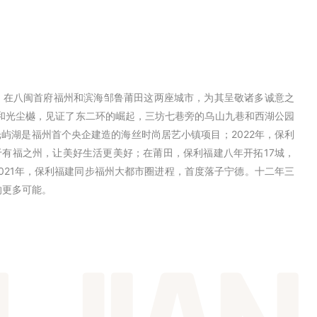
，在八闽首府福州和滨海邹鲁莆田这两座城市，为其呈敬诸多诚意之
利和光尘樾，见证了东二环的崛起，三坊七巷旁的乌山九巷和西湖公园
屿湖是福州首个央企建造的海丝时尚居艺小镇项目；2022年，保利
，于有福之州，让美好生活更美好；在莆田，保利福建八年开拓17城，
021年，保利福建同步福州大都市圈进程，首度落子宁德。十二年三
的更多可能。