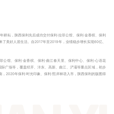
十年耕耘，陕西保利先后成功交付保利·拉菲公馆、保利·金香槟、保利
来了美好人居生活。自2017年至2019年，业绩稳步增长实现60亿、
菲公馆、保利·金香槟、保利·曲江春天里、保利中心、保利·心语花
利国际广场等，覆盖经开、沣东、高新、曲江、浐灞等重点区域，初步
南，2020年保利·时光印象、保利·熙岸林语入市，陕西保利的版图得