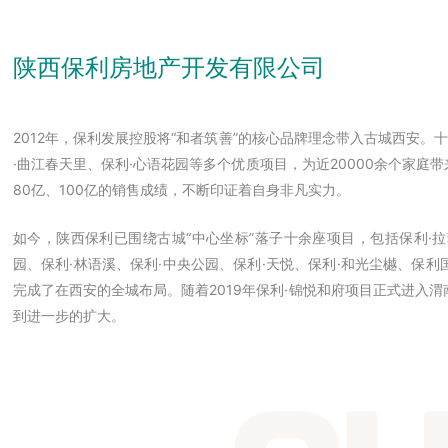
陕西保利房地产开发有限公司
2012年，保利发展控股将“和者筑善”的核心品牌理念带入古城西安。
·曲江春天里、保利·心语花园等多个优质项目，为近20000余个家庭带
80亿、100亿的销售成绩，不断印证着自身非凡实力。
如今，陕西保利已围绕古城“中心坐标”落子十余座项目，包括保利·拉
园、保利·林语溪、保利·中央公园、保利·天悦、保利·和光尘樾、保
完成了在西安的全城布局。随着2019年保利·锦悦和府项目正式进入渭
到进一步的扩大。